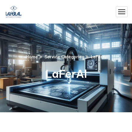
Home
Service Categories
LaFerAl
LaFerAl