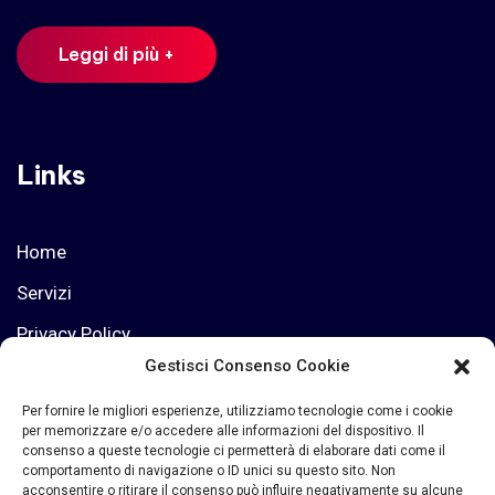
Leggi di più +
Links
Home
Servizi
Privacy Policy
Gestisci Consenso Cookie
Chi siamo
Per fornire le migliori esperienze, utilizziamo tecnologie come i cookie
Termini e Condizioni
per memorizzare e/o accedere alle informazioni del dispositivo. Il
consenso a queste tecnologie ci permetterà di elaborare dati come il
comportamento di navigazione o ID unici su questo sito. Non
acconsentire o ritirare il consenso può influire negativamente su alcune